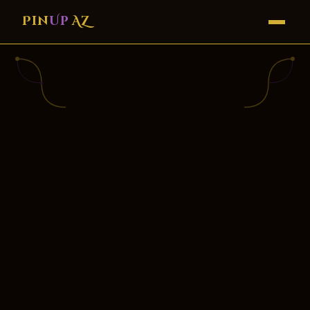
Pin
Up
AZ