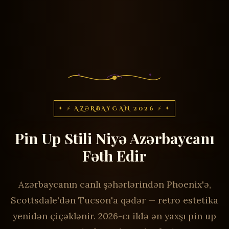
⚡ AZƏRBAYCAN 2026 ⚡
Pin Up Stili Niyə Azərbaycanı
Fəth Edir
Azərbaycanın canlı şəhərlərindən Phoenix'ə,
Scottsdale'dən Tucson'a qədər — retro estetika
yenidən çiçəklənir. 2026-cı ildə ən yaxşı pin up