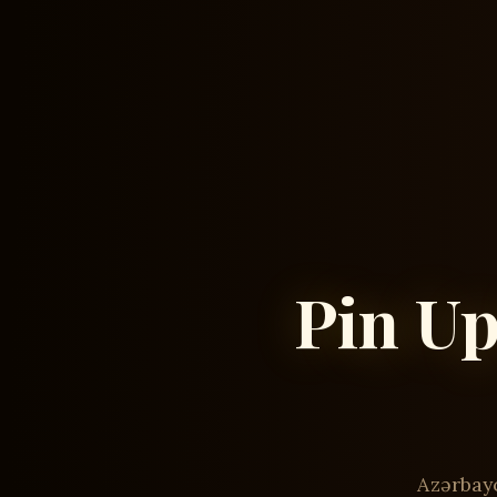
Pin Up
Azərbayc