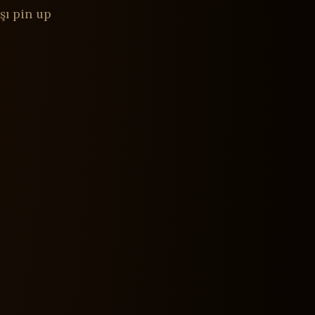
şı pin up